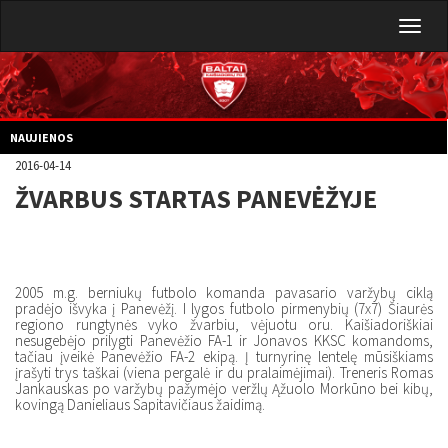
Toggl
naviga
NAUJIENOS
2016-04-14
ŽVARBUS STARTAS PANEVĖŽYJE
2005 m.g. berniukų futbolo komanda pavasario varžybų ciklą
pradėjo išvyka į Panevėžį. I lygos futbolo pirmenybių (7x7) Šiaurės
regiono rungtynės vyko žvarbiu, vėjuotu oru. Kaišiadoriškiai
nesugebėjo prilygti Panevėžio FA-1 ir Jonavos KKSC komandoms,
tačiau įveikė Panevėžio FA-2 ekipą. Į turnyrinę lentelę mūsiškiams
įrašyti trys taškai (viena pergalė ir du pralaimėjimai). Treneris Romas
Jankauskas po varžybų pažymėjo veržlų Ąžuolo Morkūno bei kibų,
kovingą Danieliaus Sapitavičiaus žaidimą.