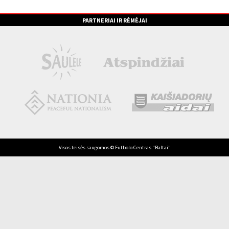
PARTNERIAI IR RĖMĖJAI
Visos teisės saugomos © Futbolo Centras "Baltai"